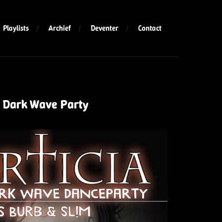
Playlists
Archief
Deventer
Contact
/ Dark Wave Party