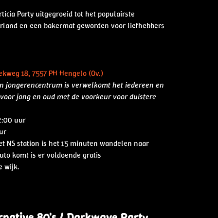
ticia Party uitgegroeid tot het populairste
derland en een bakermat geworden voor liefhebbers
ekweg 18, 7557 PH Hengelo (Ov.)
n jongerencentrum is verwelkomt het iedereen en
t voor jong en oud met de voorkeur voor duistere
2:00 uur
ur
t NS station is het 15 minuten wandelen naar
auto komt is er voldoende gratis
 wijk.
native 80's / Darkwave Party