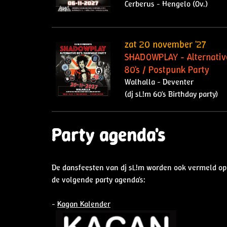
Cerberus - Hengelo (Ov.)
zat 20 november '27
SHADOWPLAY - Alternativ
80's / Postpunk Party
Walhalla - Deventer
(dj sL!m 60's Birthday party)
Party agenda's
De dansfeesten van dj sL!m worden ook vermeld op
de volgende party agenda's:
-
Kagan Kalender