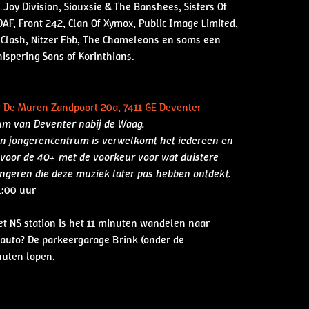
 Joy Division, Siouxsie & The Banshees, Sisters Of
DAF, Front 242, Clan Of Xymox, Public Image Limited,
Clash, Nitzer Ebb, The Chameleons en soms een
spering Sons of Korinthians.
r De Muren Zandpoort 20a, 7411 GE Deventer
rum van Deventer nabij de Waag.
n jongerencentrum is verwelkomt het iedereen en
t voor de 40+ met de voorkeur voor wat duistere
ngeren die deze muziek later pas hebben ontdekt.
1:00 uur
t NS station is het 11 minuten wandelen naar
 auto? De parkeergarage Brink (onder de
nuten lopen.