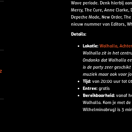
Wave periode. Denk hierbij aan
Mercy, The Cure, Anne Clarke, 
Depeche Mode, New Order, The 
nieuw nummer van Editors, Whi
Details:
Lokatie:
Walhalla, Achte
Walhalla zit in het cent
Ondanks dat Walhalla ee
is de party zeer geschik
e
muziek maar ook voor jo
Tijd:
van 20:00 uur tot 0
Entree:
gratis
Bereikbaarheid:
vanaf he
Walhalla. Kom je met de
Wilhelminabrug) is 3 mi