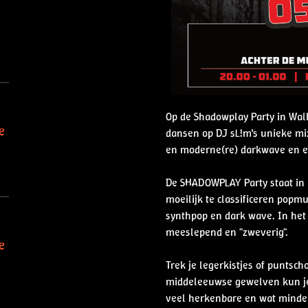
Op de Shadowplay Party in Walh
e
dansen op DJ sL!m’s unieke mi
en moderne(re) darkwave en 
De SHADOWPLAY Party staat in 
moeilijk te classificeren popm
synthpop en dark wave. In het
meeslepend en "zweverig".
e
Trek je legerkistjes of punts
middeleeuwse gewelven kun je
veel herkenbare en wat minder