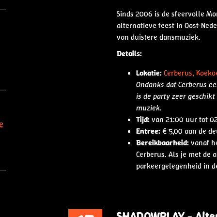
Sinds 2006 is de sfeervolle Mor
alternatieve feest in Oost-Ne
van duistere dansmuziek.
Details:
Lokatie:
Cerberus, Koeko
Ondanks dat Cerberus ee
is de party zeer geschik
muziek.
Tijd:
van 21:00 uur tot 0
e
Entree:
€ 5,00 aan de de
Bereikbaarheid:
vanaf he
Cerberus. Als je met de 
parkeergelegenheid in de
SHADOWPLAY - Alter